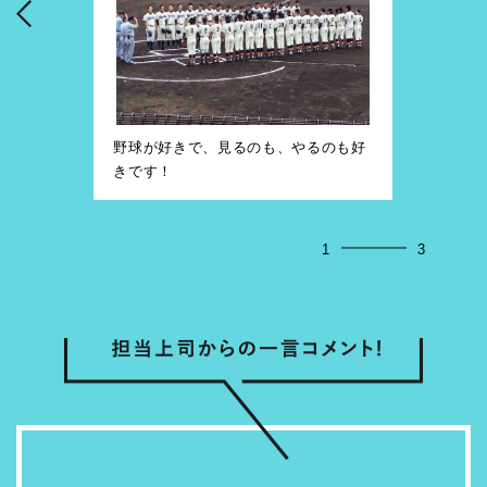
野球が好きで、見るのも、やるのも好
週末は
きです！
も頑張
1
3