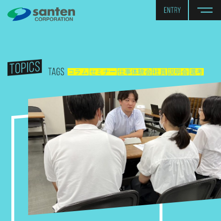
コラム
セミナー
仕事体験会
社員
説明会
選考