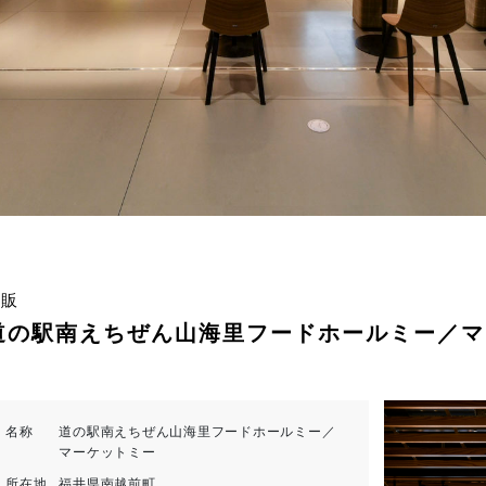
物販
道の駅南えちぜん山海里フードホールミー／マ
名称
道の駅南えちぜん山海里フードホールミー／
マーケットミー
所在地
福井県南越前町