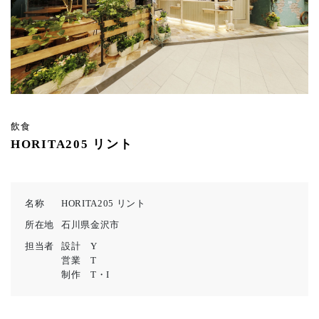
飲食
HORITA205 リント
名称
HORITA205 リント
所在地
石川県金沢市
担当者
設計 Y
営業 T
制作 T・I