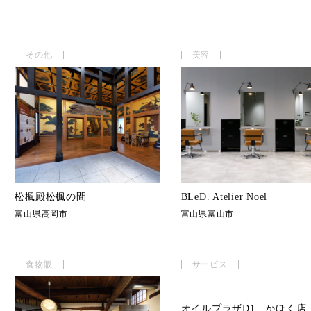
その他
美容
松楓殿松楓の間
BLeD. Atelier Noel
富山県高岡市
富山県富山市
食物販
サービス
オイルプラザD1 かほく店