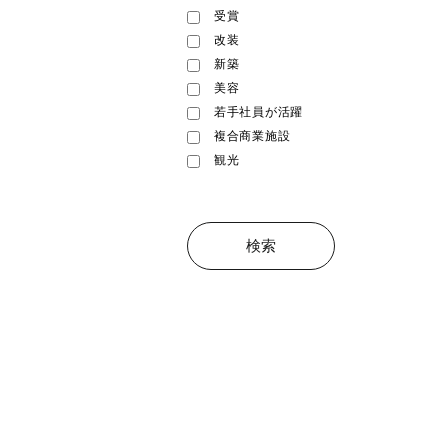
受賞
改装
新築
美容
若手社員が活躍
複合商業施設
観光