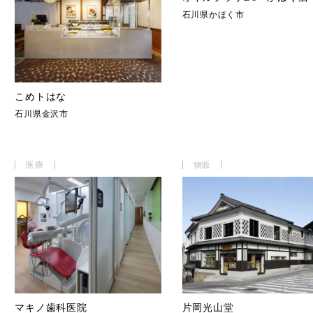
石川県かほく市
こめトはな
石川県金沢市
医療
物販
マキノ歯科医院
片岡光山堂