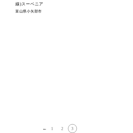
線)スーベニア
富山県小矢部市
←
1
2
3